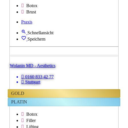
Botox
Brust
Praxis
Schnellansicht
Speichern
Wolanin MD - Aesthetics
0160 833 42 77
Stuttgart
GOLD
PLATIN
Botox
Filler
Lifting