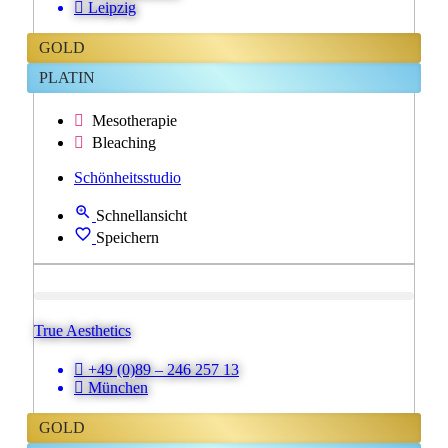
Leipzig
GOLD
PLATIN
Mesotherapie
Bleaching
Schönheitsstudio
Schnellansicht
Speichern
True Aesthetics
+49 (0)89 – 246 257 13
München
GOLD