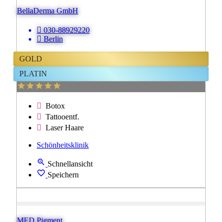
BellaDerma GmbH
030-88929220
Berlin
GOLD
PLATIN
Botox
Tattooentf.
Laser Haare
Schönheitsklinik
Schnellansicht
Speichern
MED Pigment