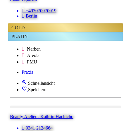
+493070970019
Berlin
GOLD
PLATIN
Narben
Areola
PMU
Praxis
Schnellansicht
Speichern
Beauty Atelier - Kathrin Hachicho
0341 2124664